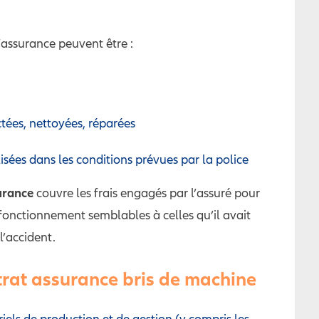
’assurance peuvent être :
tées, nettoyées, réparées
lisées dans les conditions prévues par la police
urance
couvre les frais engagés par l’assuré pour
 fonctionnement semblables à celles qu’il avait
’accident.
ntrat assurance bris de machine
iels de production et de gestion (y compris les