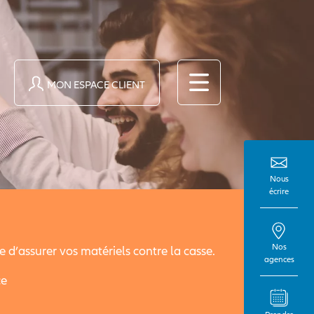
MON ESPACE CLIENT
Nous
écrire
Nos
e d’assurer vos matériels contre la casse.
agences
ce